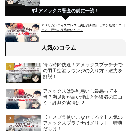
アメックス審査の前に一読！
アメリカンエキスプレスは実は評判悪いしマジ最悪！？口
コミ・評判の実情はいかに？
人気のコラム
待ち時間快適！アメックスプラチナで
の羽田空港ラウンジの入り方・魅力を
解説！
アメックスは評判悪いし最悪って本
当？満足度が高い理由と体験者の口コ
ミ・評判の実情は？
【アメプラ使いこなせてる？】人気の
アメックスプラチナはメリット・特典
だらけ！