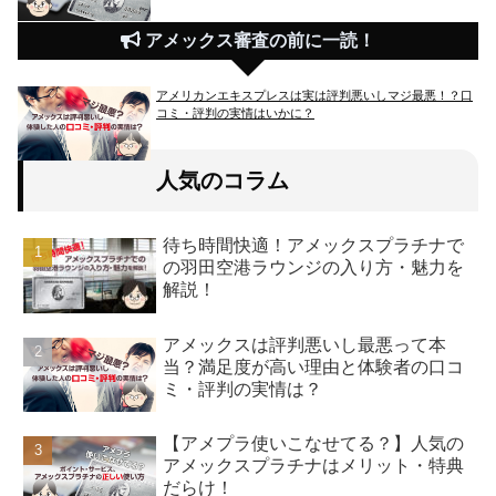
アメックス審査の前に一読！
アメリカンエキスプレスは実は評判悪いしマジ最悪！？口
コミ・評判の実情はいかに？
人気のコラム
待ち時間快適！アメックスプラチナで
の羽田空港ラウンジの入り方・魅力を
解説！
アメックスは評判悪いし最悪って本
当？満足度が高い理由と体験者の口コ
ミ・評判の実情は？
【アメプラ使いこなせてる？】人気の
アメックスプラチナはメリット・特典
だらけ！